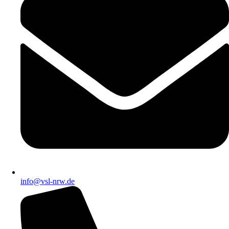
info@vsl-nrw.de