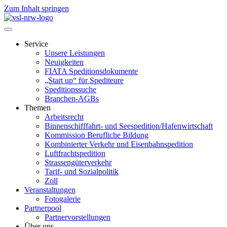
Zum Inhalt springen
Service
Unsere Leistungen
Neuigkeiten
FIATA Speditionsdokumente
„Start up“ für Spediteure
Speditionssuche
Branchen-AGBs
Themen
Arbeitsrecht
Binnenschifffahrt- und Seespedition/Hafenwirtschaft
Kommission Berufliche Bildung
Kombinierter Verkehr und Eisenbahnspedition
Luftfrachtspedition
Strassengüterverkehr
Tarif- und Sozialpolitik
Zoll
Veranstaltungen
Fotogalerie
Partnerpool
Partnervorstellungen
Über uns