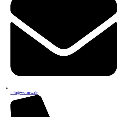
info@vsl-nrw.de