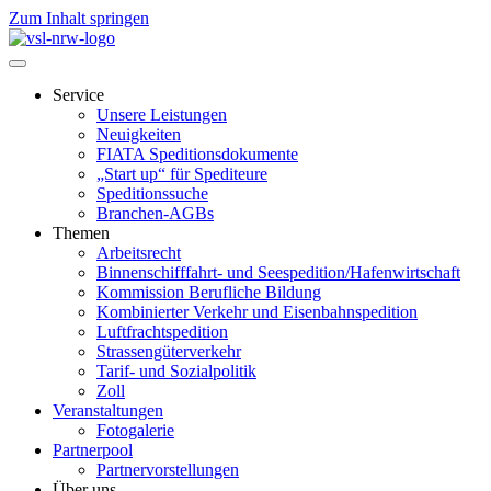
Zum Inhalt springen
Service
Unsere Leistungen
Neuigkeiten
FIATA Speditionsdokumente
„Start up“ für Spediteure
Speditionssuche
Branchen-AGBs
Themen
Arbeitsrecht
Binnenschifffahrt- und Seespedition/Hafenwirtschaft
Kommission Berufliche Bildung
Kombinierter Verkehr und Eisenbahnspedition
Luftfrachtspedition
Strassengüterverkehr
Tarif- und Sozialpolitik
Zoll
Veranstaltungen
Fotogalerie
Partnerpool
Partnervorstellungen
Über uns