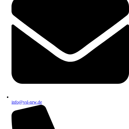
info@vsl-nrw.de