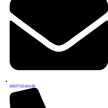
info@vsl-nrw.de