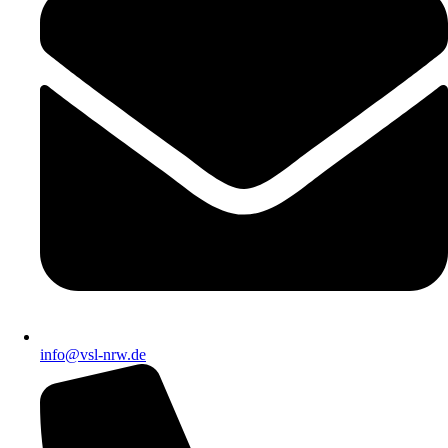
info@vsl-nrw.de